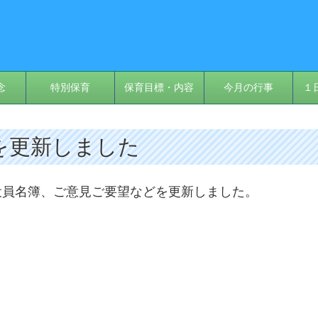
念
特別保育
保育目標・内容
今月の行事
１
を更新しました
役員名簿、ご意見ご要望などを更新しました。