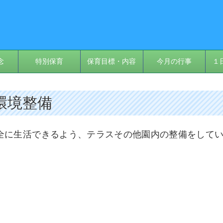
念
特別保育
保育目標・内容
今月の行事
１
 環境整備
全に生活できるよう、テラスその他園内の整備をして