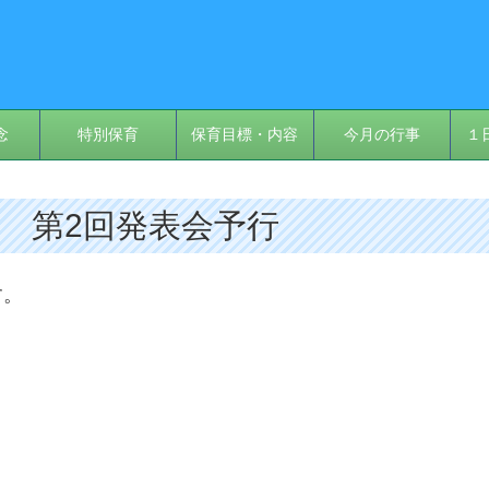
念
特別保育
保育目標・内容
今月の行事
１
9日 第2回発表会予行
す。