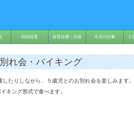
念
特別保育
保育目標・内容
今月の行事
１
) お別れ会・バイキング
露したりしながら、５歳児とのお別れ会を楽しみます
バイキング形式で食べます。