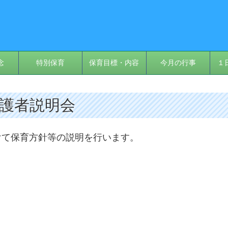
念
特別保育
保育目標・内容
今月の行事
１
 保護者説明会
けて保育方針等の説明を行います。