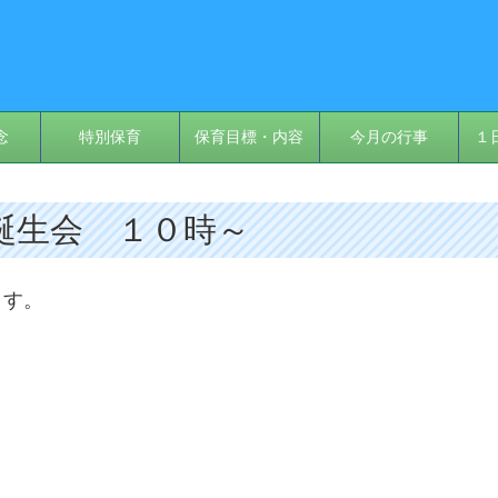
念
特別保育
保育目標・内容
今月の行事
１
) 誕生会 １０時～
ます。