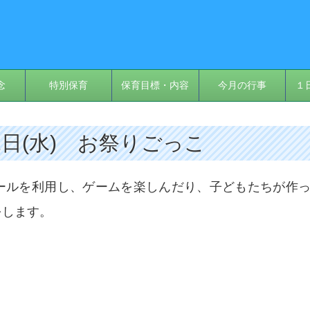
念
特別保育
保育目標・内容
今月の行事
１
22日(水) お祭りごっこ
ールを利用し、ゲームを楽しんだり、子どもたちが作
をします。