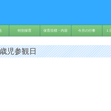
念
特別保育
保育目標・内容
今月の行事
１
 ４歳児参観日