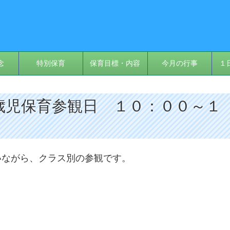
念
特別保育
保育目標・内容
今月の行事
１
 ３歳児保育参観日 １０：００～１
いながら、クラス別の参観です。