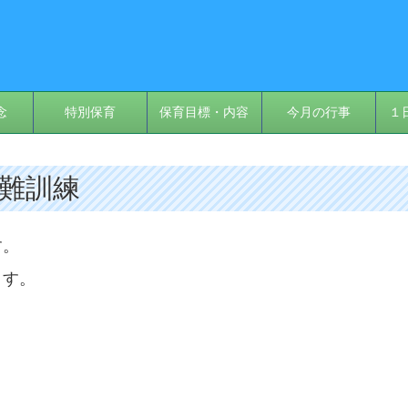
念
特別保育
保育目標・内容
今月の行事
１
避難訓練
す。
ます。