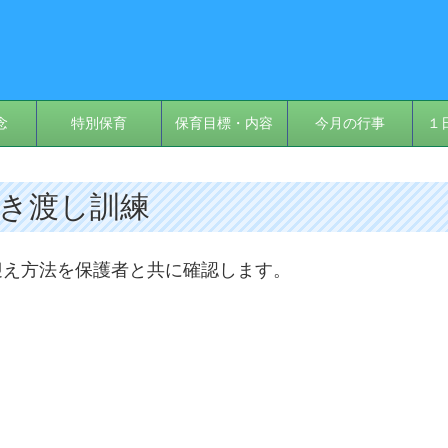
念
特別保育
保育目標・内容
今月の行事
１
 引き渡し訓練
迎え方法を保護者と共に確認します。