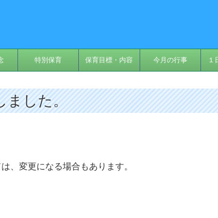
念
特別保育
保育目標・内容
今月の行事
１
しました。
ては、変更になる場合もあります。