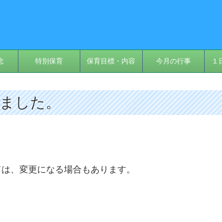
念
特別保育
保育目標・内容
今月の行事
１
しました。
ては、変更になる場合もあります。