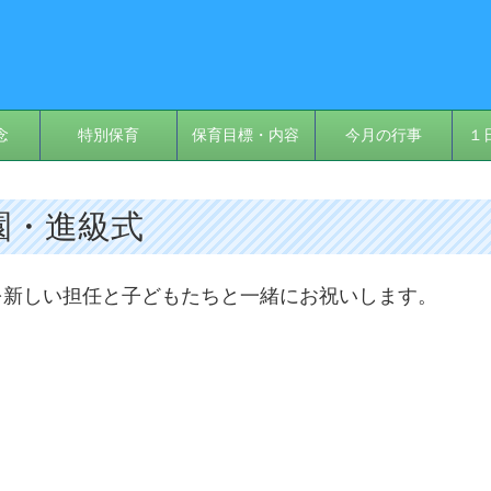
念
特別保育
保育目標・内容
今月の行事
１
入園・進級式
を新しい担任と子どもたちと一緒にお祝いします。