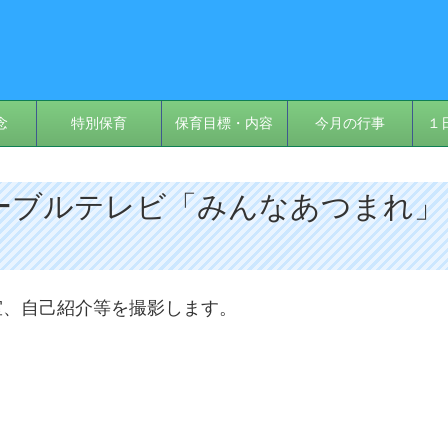
念
特別保育
保育目標・内容
今月の行事
１
 ケーブルテレビ「みんなあつまれ」
室、自己紹介等を撮影します。