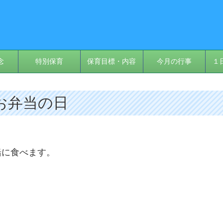
念
特別保育
保育目標・内容
今月の行事
１
 お弁当の日
緒に食べます。