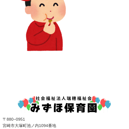
〒880−0951
宮崎市大塚町池ノ内1094番地