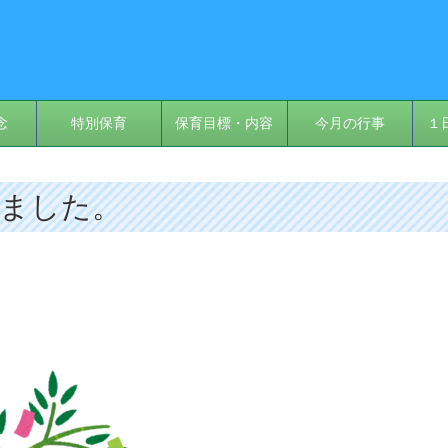
念
特別保育
保育目標・内容
今月の行事
１
しました。