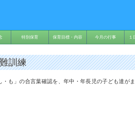
念
特別保育
保育目標・内容
今月の行事
１
避難訓練
し・も」の合言葉確認を、年中・年長児の子ども達が