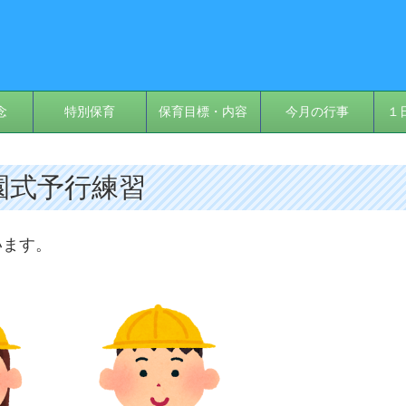
念
特別保育
保育目標・内容
今月の行事
１
卒園式予行練習
います。