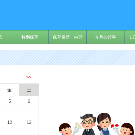
念
特別保育
保育目標・内容
今月の行事
１
>>
金
土
5
6
12
13