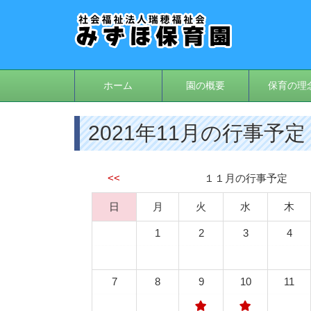
ホーム
園の概要
保育の理
2021年11月の行事予定
<<
１１月の行事予定
日
月
火
水
木
1
2
3
4
7
8
9
10
11