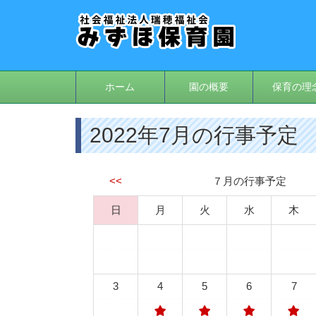
ホーム
園の概要
保育の理
2022年7月の行事予定
<<
７月の行事予定
日
月
火
水
木
3
4
5
6
7