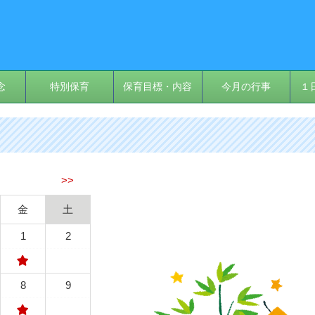
念
特別保育
保育目標・内容
今月の行事
１
>>
金
土
1
2
8
9